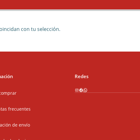
incidan con tu selección.
mación
Redes
Instagram
Facebook
WhatsApp
comprar
tas frecuentes
ación de envío