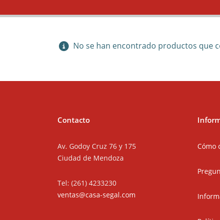
No se han encontrado productos que co
Contacto
Infor
Av. Godoy Cruz 76 y 175
Cómo 
Ciudad de Mendoza
Pregun
Tel: (261) 4233230
ventas@casa-segal.com
Inform