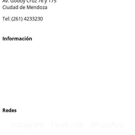
Av. Godoy Cruz 76 y 175
Ciudad de Mendoza
Tel: (261) 4233230
ventas@casa-segal.com
Información
Cómo comprar
Preguntas frecuentes
Información de envío
Política de devoluciones
Términos y condiciones
Redes
Instagram
Facebook
WhatsApp