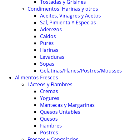
Tostadas y Grisines
Condimentos, Harinas y otros
Aceites, Vinagres y Acetos
Sal, Pimienta Y Especias
Aderezos
Caldos
Purés
Harinas
Levaduras
Sopas
Gelatinas/Flanes/Postres/Mousses
Alimentos Frescos
Lácteos y Fiambres
Cremas
Yogures
Mantecas y Margarinas
Quesos Untables
Quesos
Fiambres
Postres
Frescos y Congelados