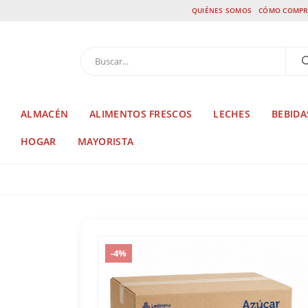
QUIÉNES SOMOS
CÓMO COMPR
ALMACÉN
ALIMENTOS FRESCOS
LECHES
BEBIDA
HOGAR
MAYORISTA
TIENDA
AZÚCAR Y GLACÉ
,
AZÚCAR Y EDULCO
-4%