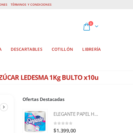
IONES
TÉRMINOS Y CONDICIONES
0
A
DESCARTABLES
COTILLÓN
LIBRERÍA
ZÚCAR LEDESMA 1Kg BULTO x10u
Ofertas Destacadas
ELEGANTE PAPEL HIGIÉNICO SIMPLE HOJA x 4
0
out of 5
$
1.399,00