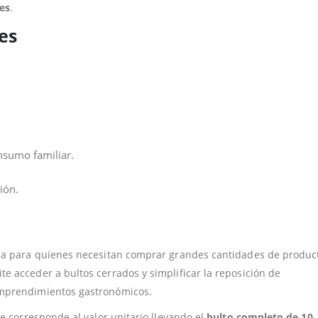
es
.
es
nsumo familiar.
ión.
ada para quienes necesitan comprar grandes cantidades de produc
 acceder a bultos cerrados y simplificar la reposición de
emprendimientos gastronómicos.
e corresponde al valor unitario llevando el
bulto completo de 10