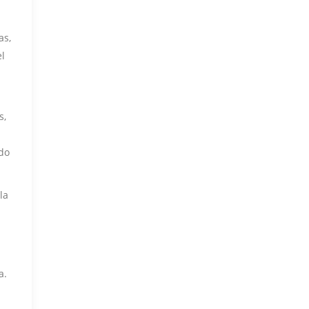
as,
el
s,
odo
la
a.