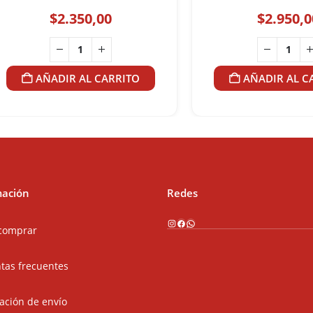
$
2.350,00
$
2.950,0
AÑADIR AL CARRITO
AÑADIR AL C
mación
Redes
Instagram
Facebook
WhatsApp
comprar
tas frecuentes
ación de envío