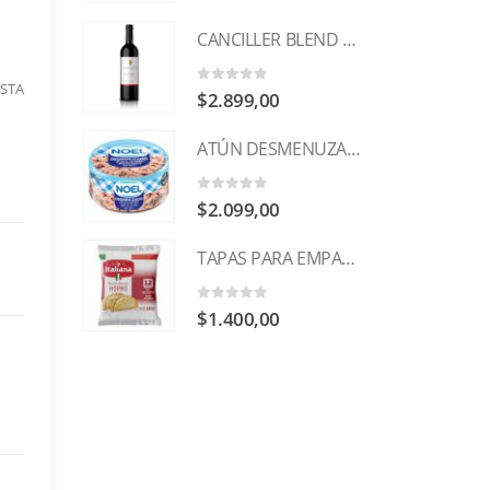
CANCILLER BLEND TINTO 1.125ml
STA
0
out of 5
$
2.899,00
ATÚN DESMENUZADO AL NATURAL 170g NOEL
0
out of 5
$
2.099,00
TAPAS PARA EMPANADAS HORNO LA ITALIANA x 12u
0
out of 5
$
1.400,00