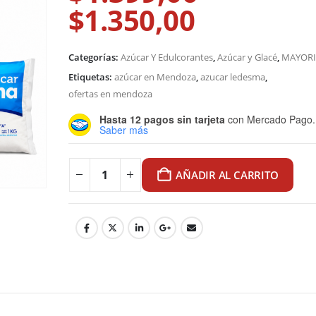
precio
$
1.350,00
El
original
precio
era:
actual
$1.399,00.
Categorías:
Azúcar Y Edulcorantes
,
Azúcar y Glacé
,
MAYORI
es:
$1.350,00.
Etiquetas:
azúcar en Mendoza
,
azucar ledesma
,
ofertas en mendoza
Hasta 12 pagos sin tarjeta
con Mercado Pago.
Saber más
AÑADIR AL CARRITO