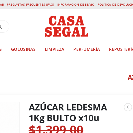
AR
PREGUNTAS FRECUENTES (FAQ)
INFORMACIÓN DE ENVÍO
POLÍTICA DE DEVOLUC
S
GOLOSINAS
LIMPIEZA
PERFUMERÍA
REPOSTERÍ
A
RANTES
,
MAYORISTA
AZÚCAR LEDESMA 1KG BULTO X10U
AZÚCAR LEDESMA
1Kg BULTO x10u
$
1.399,00
El