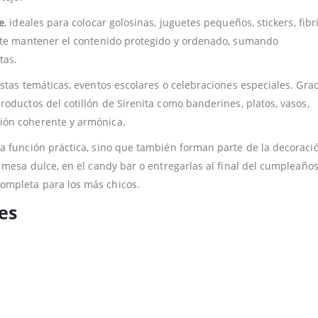
e
, ideales para colocar golosinas, juguetes pequeños, stickers, fibr
mite mantener el contenido protegido y ordenado, sumando
tas.
stas temáticas, eventos escolares o celebraciones especiales. Grac
oductos del cotillón de Sirenita como banderines, platos, vasos,
ión coherente y armónica.
a función práctica, sino que también forman parte de la decoraci
 mesa dulce, en el candy bar o entregarlas al final del cumpleaño
ompleta para los más chicos.
es