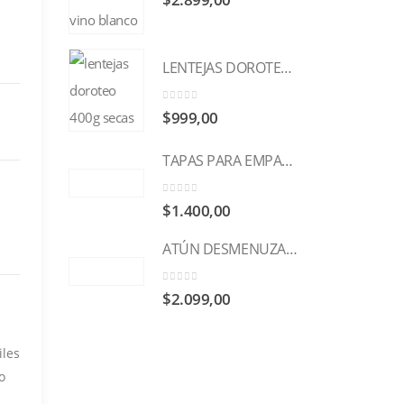
$
2.899,00
LENTEJAS DOROTEO 400g
0
out of 5
$
999,00
TAPAS PARA EMPANADAS HORNO LA ITALIANA x 12u
0
out of 5
$
1.400,00
ATÚN DESMENUZADO ACEITE 170g NOEL
0
out of 5
$
2.099,00
iles
o