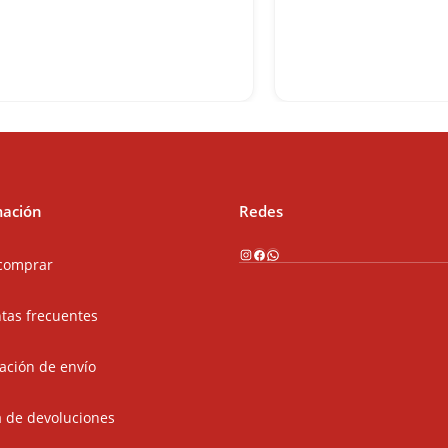
mación
Redes
Instagram
Facebook
WhatsApp
comprar
tas frecuentes
ación de envío
ca de devoluciones