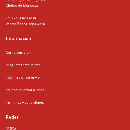
Ciudad de Mendoza
Tel: (261) 4233230
ventas@casa-segal.com
Información
Cómo comprar
Preguntas frecuentes
Información de envío
Política de devoluciones
Términos y condiciones
Redes
Instagram
Facebook
WhatsApp