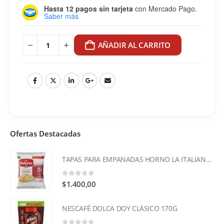
Hasta 12 pagos sin tarjeta
con Mercado Pago.
Saber más
AÑADIR AL CARRITO
Ofertas Destacadas
TAPAS PARA EMPANADAS HORNO LA ITALIANA x 12u
0
out of 5
$
1.400,00
NESCAFÉ DOLCA DOY CLÁSICO 170G