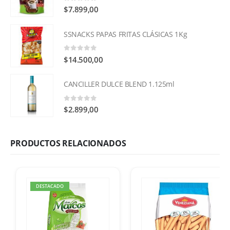
0
out of 5
$
7.899,00
SSNACKS PAPAS FRITAS CLÁSICAS 1Kg
0
out of 5
$
14.500,00
CANCILLER DULCE BLEND 1.125ml
0
out of 5
$
2.899,00
PRODUCTOS RELACIONADOS
DESTACADO