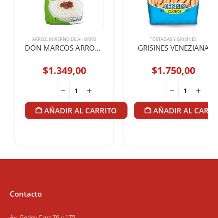
ARROZ
,
INVIERNO DE AHORRO
TOSTADAS Y GRISINES
DON MARCOS ARROZ 1Kg LARGO FINO
GRISINES VENEZIANA
$
1.349,00
$
1.750,00
AÑADIR AL CARRITO
AÑADIR AL CARRI
Contacto
Av. Godoy Cruz 76 y 175