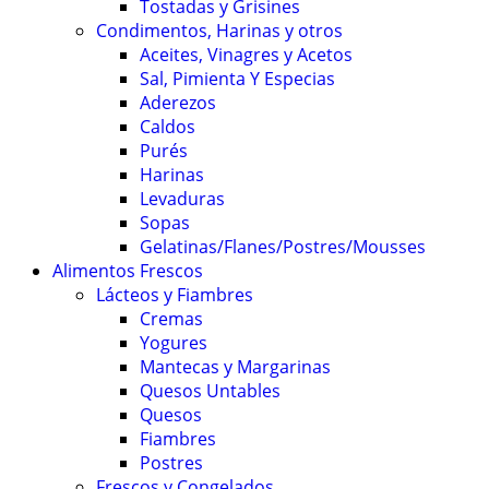
Tostadas y Grisines
Condimentos, Harinas y otros
Aceites, Vinagres y Acetos
Sal, Pimienta Y Especias
Aderezos
Caldos
Purés
Harinas
Levaduras
Sopas
Gelatinas/Flanes/Postres/Mousses
Alimentos Frescos
Lácteos y Fiambres
Cremas
Yogures
Mantecas y Margarinas
Quesos Untables
Quesos
Fiambres
Postres
Frescos y Congelados