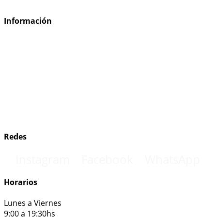
ventas@casa-segal.com
Información
Cómo comprar
Preguntas frecuentes
Información de envío
Política de devoluciones
Términos y condiciones
Redes
Instagram
Facebook
WhatsApp
Horarios
Lunes a Viernes
9:00 a 19:30hs