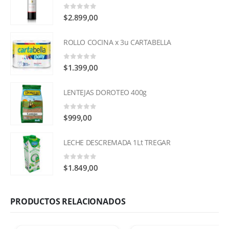
0
out of 5
$
2.899,00
ROLLO COCINA x 3u CARTABELLA
0
out of 5
$
1.399,00
LENTEJAS DOROTEO 400g
0
out of 5
$
999,00
LECHE DESCREMADA 1Lt TREGAR
0
out of 5
$
1.849,00
PRODUCTOS RELACIONADOS