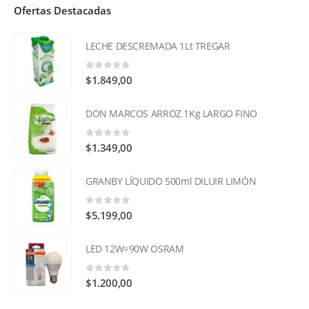
Ofertas Destacadas
LECHE DESCREMADA 1Lt TREGAR
0
out of 5
$
1.849,00
DON MARCOS ARROZ 1Kg LARGO FINO
0
out of 5
$
1.349,00
GRANBY LÍQUIDO 500ml DILUIR LIMÓN
0
out of 5
$
5.199,00
LED 12W=90W OSRAM
0
out of 5
$
1.200,00