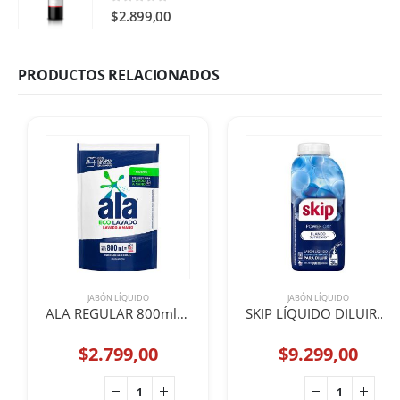
0
out of 5
$
2.899,00
PRODUCTOS RELACIONADOS
JABÓN LÍQUIDO
JABÓN LÍQUIDO
ALA REGULAR 800ml ECOLAVADO
SKIP LÍQUIDO DILUIR 500ml 3Lts POWER OXI
$
2.799,00
$
9.299,00