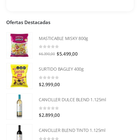
Ofertas Destacadas
MASTICABLE MISKY 800g
0
out of 5
El
El
$
5.499,00
$
6.390,00
precio
precio
original
actual
SURTIDO BAGLEY 400g
era:
es:
$6.390,00.
$5.499,00.
0
out of 5
$
2.999,00
CANCILLER DULCE BLEND 1.125ml
0
out of 5
$
2.899,00
CANCILLER BLEND TINTO 1.125ml