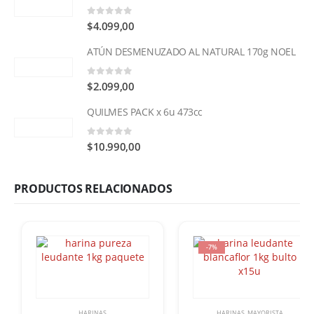
0
out of 5
$
4.099,00
ATÚN DESMENUZADO AL NATURAL 170g NOEL
0
out of 5
$
2.099,00
QUILMES PACK x 6u 473cc
0
out of 5
$
10.990,00
PRODUCTOS RELACIONADOS
-7%
HARINAS
HARINAS
,
MAYORISTA