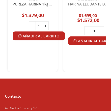
PUREZA HARINA 1kg LEUDANTE
HARINA LEUDANTE BLANCAFLOR 1Kg BULTO x15u
El
$
1.379,00
$
1.699,00
preci
El
$
1.572,00
origi
prec
era:
actu
$1.69
es:
AÑADIR AL CARRITO
$1.57
AÑADIR AL CARRI
Contacto
Av. Godoy Cruz 76 y 175