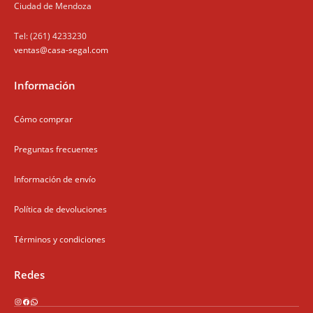
Ciudad de Mendoza
Tel: (261) 4233230
ventas@casa-segal.com
Información
Cómo comprar
Preguntas frecuentes
Información de envío
Política de devoluciones
Términos y condiciones
Redes
Instagram
Facebook
WhatsApp