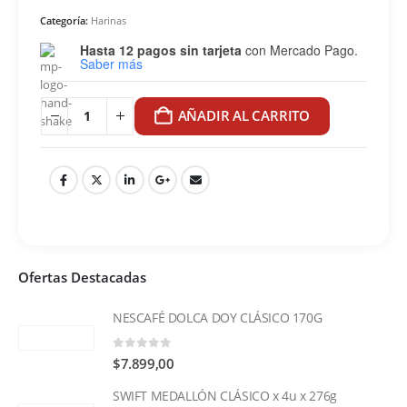
Categoría:
Harinas
Hasta 12 pagos sin tarjeta
con Mercado Pago.
Saber más
AÑADIR AL CARRITO
Ofertas Destacadas
NESCAFÉ DOLCA DOY CLÁSICO 170G
0
out of 5
$
7.899,00
SWIFT MEDALLÓN CLÁSICO x 4u x 276g