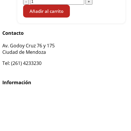
-
+
Añadir al carrito
Contacto
Av. Godoy Cruz 76 y 175
Ciudad de Mendoza
Tel: (261) 4233230
ventas@casa-segal.com
Información
Cómo comprar
Preguntas frecuentes
Información de envío
Política de devoluciones