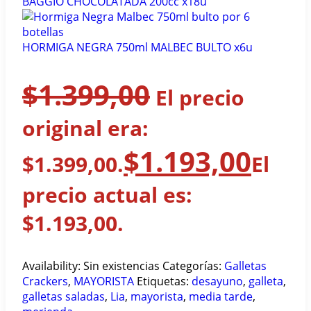
BAGGIO CHOCOLATADA 200cc x18u
HORMIGA NEGRA 750ml MALBEC BULTO x6u
$
1.399,00
El precio
original era:
$
1.193,00
$1.399,00.
El
precio actual es:
$1.193,00.
Availability:
Sin existencias
Categorías:
Galletas
Crackers
,
MAYORISTA
Etiquetas:
desayuno
,
galleta
,
galletas saladas
,
Lia
,
mayorista
,
media tarde
,