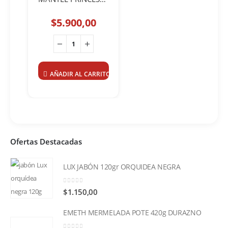
$
5.900,00
AÑADIR AL CARRITO
Ofertas Destacadas
LUX JABÓN 120gr ORQUIDEA NEGRA
0
out of 5
$
1.150,00
EMETH MERMELADA POTE 420g DURAZNO