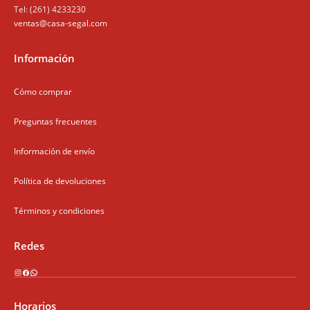
Tel: (261) 4233230
ventas@casa-segal.com
Información
Cómo comprar
Preguntas frecuentes
Información de envío
Política de devoluciones
Términos y condiciones
Redes
Instagram
Facebook
WhatsApp
Horarios