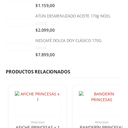
0
out of 5
$
1.159,00
ATÚN DESMENUZADO ACEITE 170g NOEL
0
out of 5
$
2.099,00
NESCAFÉ DOLCA DOY CLÁSICO 170G
0
out of 5
$
7.899,00
PRODUCTOS RELACIONADOS
PRINCESAS
PRINCESAS
AFICHE PRINCESAS x 1
BANDERÍN PRINCESAS