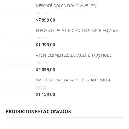
NESCAFÉ DOLCA DOY SUAVE 170g
0
out of 5
$
7.899,00
ELEGANTE PAPEL HIGIÉNICO SIMPLE HOJA x 4
0
out of 5
$
1.399,00
ATÚN DESMENUZADO ACEITE 170g NOEL
0
out of 5
$
2.099,00
EMETH MERMELADA POTE 420g CIRUELA
0
out of 5
$
1.159,00
PRODUCTOS RELACIONADOS