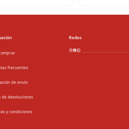
mación
Redes
Instagram
Facebook
WhatsApp
comprar
tas frecuentes
ación de envío
ca de devoluciones
os y condiciones