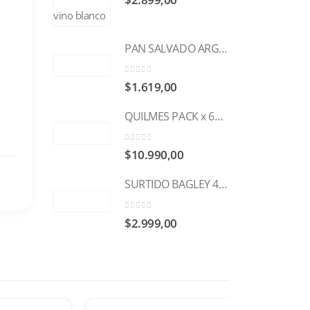
$
2.899,00
PAN SALVADO ARGENTINA 400g
0
out of 5
$
1.619,00
QUILMES PACK x 6u 473cc
0
out of 5
$
10.990,00
SURTIDO BAGLEY 400g
0
out of 5
$
2.999,00