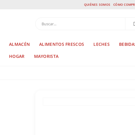
QUIÉNES SOMOS
CÓMO COMPR
ALMACÉN
ALIMENTOS FRESCOS
LECHES
BEBIDA
HOGAR
MAYORISTA
TIENDA
SALSAS LISTAS
,
AHORRO SEGURO