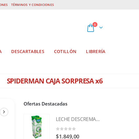
IONES
TÉRMINOS Y CONDICIONES
0
A
DESCARTABLES
COTILLÓN
LIBRERÍA
SPIDERMAN CAJA SORPRESA x6
Ofertas Destacadas
LECHE DESCREMADA 1Lt TREGAR
0
out of 5
$
1.849,00