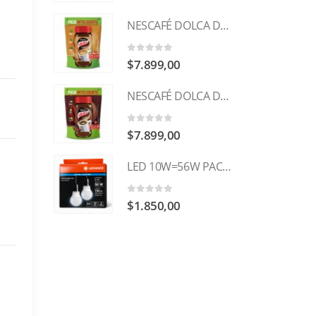
NESCAFÉ DOLCA DOY SUAVE 170g
0
out of 5
$
7.899,00
NESCAFÉ DOLCA DOY CLÁSICO 170G
0
out of 5
$
7.899,00
LED 10W=56W PACK x 2u OSRAM
0
out of 5
$
1.850,00